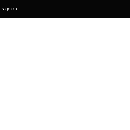
ons.gmbh
Home
Über uns
Kernkompetenzen
Job