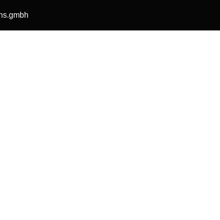
ons.gmbh
Home
Über uns
Kernkompetenzen
Job