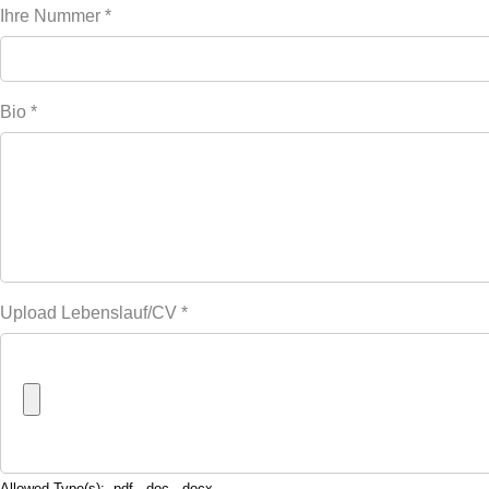
Ihre Nummer
*
Bio
*
Upload Lebenslauf/CV
*
Allowed Type(s): .pdf, .doc, .docx