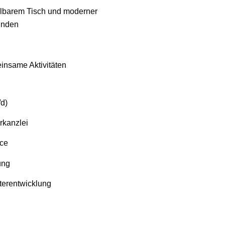
llbarem Tisch und moderner
inden
einsame Aktivitäten
/d)
rkanzlei
ice
ung
iterentwicklung