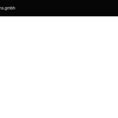
ons.gmbh
Home
Über uns
Kernkompetenzen
Job