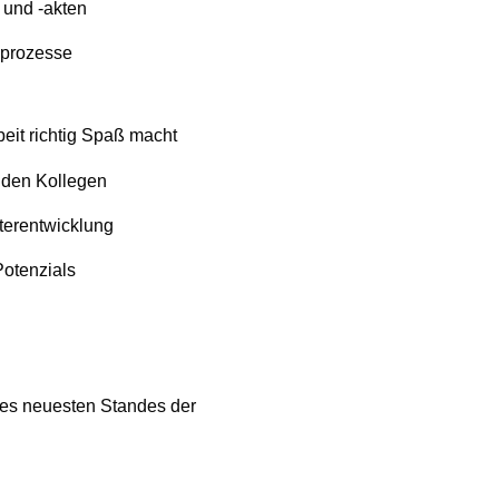
 und -akten
tsprozesse
it richtig Spaß macht
 den Kollegen
terentwicklung
Potenzials
des neuesten Standes der